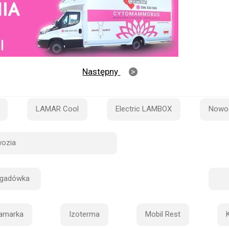
Następny
LAMAR Cool
Electric LAMBOX
Nowo
ozia
ygadówka
amarka
Izoterma
Mobil Rest