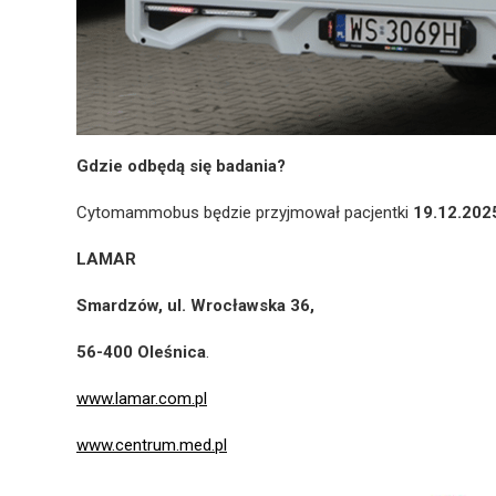
Gdzie odbędą się badania?
Cytomammobus będzie przyjmował pacjentki
19.12.202
LAMAR
Smardzów, ul. Wrocławska 36,
56-400 Oleśnica
.
www.lamar.com.pl
www.centrum.med.pl