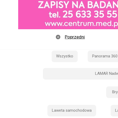
Poprzedni
Wszystko
Panorama 360
LAMAR Nadw
Br
Laweta samochodowa
L