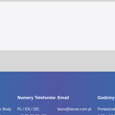
Numery Telefonów
Email
Godziny
k Body
PL / EN / DE:
biuro@lamar.com.pl
Poniedział