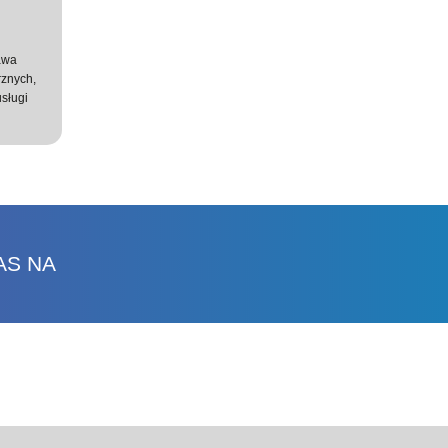
awa
rznych,
usługi
AS NA