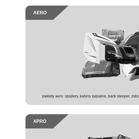
AERO
pakiety aero: spojlery, kabiny sypialne, back sleeper, 
XPRO