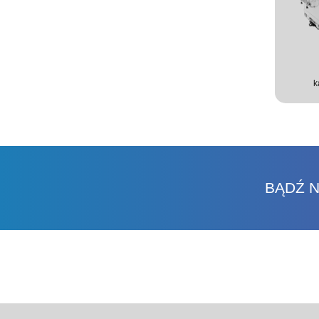
k
BĄDŹ N