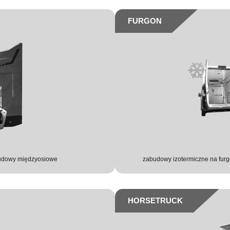
FURGON
zabudowy międzyosiowe
zabudowy izotermiczne na fu
HORSETRUCK