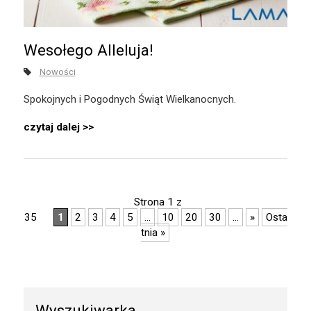
Wesołego Alleluja!
Nowości
Spokojnych i Pogodnych Świąt Wielkanocnych.
czytaj dalej
Strona 1 z
35
1
2
3
4
5
...
10
20
30
...
»
Osta
tnia »
Wyszukiwarka