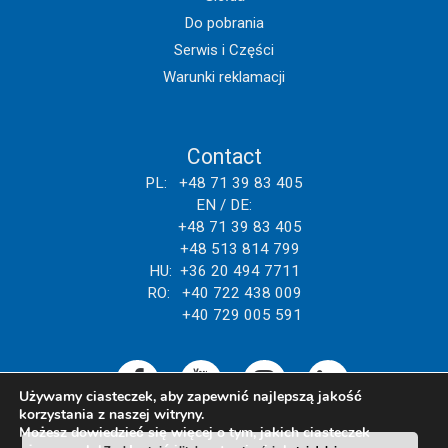
Do pobrania
Serwis i Części
Warunki reklamacji
Contact
PL: +48 71 39 83 405
EN / DE:
+48 71 39 83 405
+48 513 814 799
HU: +36 20 494 7711
RO: +40 722 438 009
+40 729 005 591
Używamy ciasteczek, aby zapewnić najlepszą jakość
korzystania z naszej witryny.
Możesz dowiedzieć się więcej o tym, jakich ciasteczek