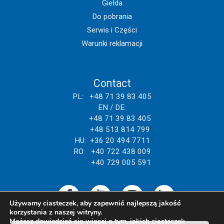
Giełda
Do pobrania
Serwis i Części
Warunki reklamacji
Contact
PL: +48 71 39 83 405
EN / DE:
+48 71 39 83 405
+48 513 814 799
HU: +36 20 494 7711
RO: +40 722 438 009
+40 729 005 591
Używamy ciasteczek, aby zapewnić najlepszą jakość
korzystania z naszej witryny.
Możesz dowiedzieć się więcej o tym, jakich ciasteczek