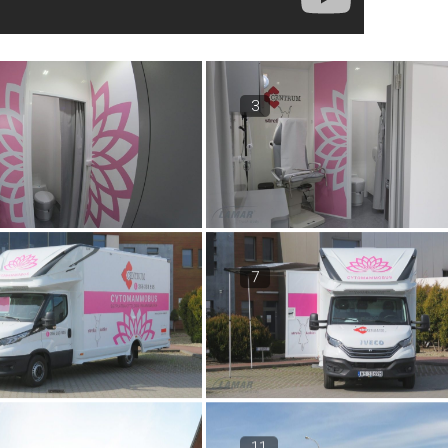
3
7
11