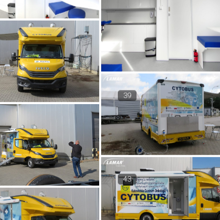
39
43