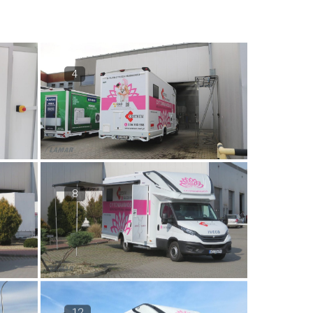
4
8
12