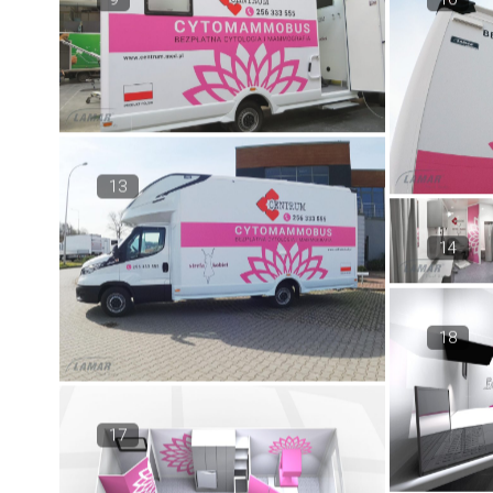
13
14
18
17