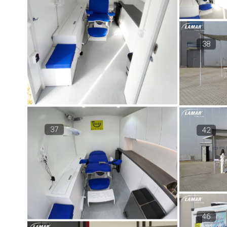
38
37
42
46