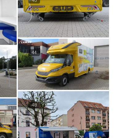
40
44
48