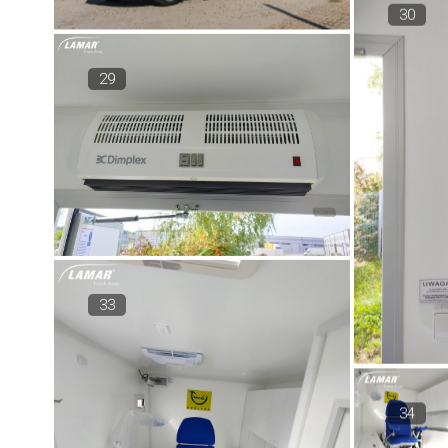
30
29
33
34