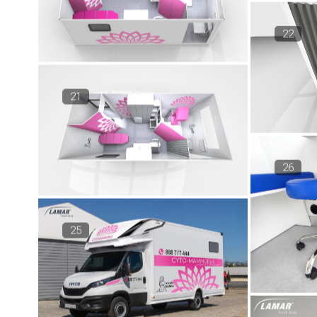
22
21
26
25