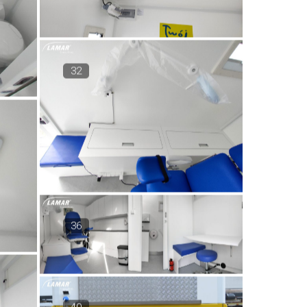
32
36