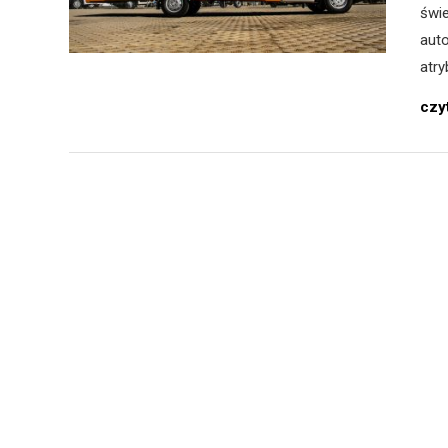
świe
aut
atr
czyt