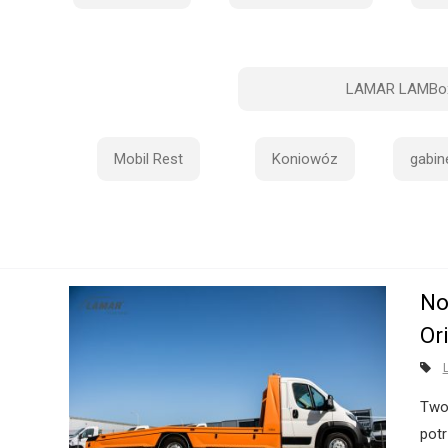
LAMAR LAMBo
Mobil Rest
Koniowóz
gabin
No
Or
Two
pot