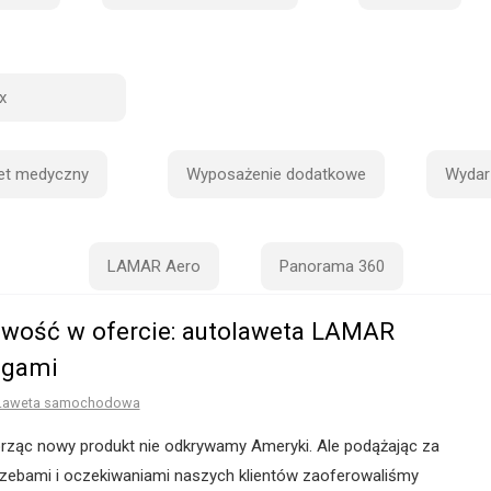
x
et medyczny
Wyposażenie dodatkowe
Wydar
LAMAR Aero
Panorama 360
wość w ofercie: autolaweta LAMAR
igami
Laweta samochodowa
rząc nowy produkt nie odkrywamy Ameryki. Ale podążając za
rzebami i oczekiwaniami naszych klientów zaoferowaliśmy