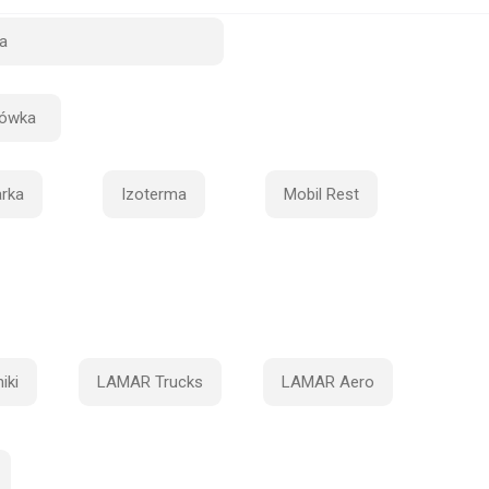
a
dówka
rka
Izoterma
Mobil Rest
iki
LAMAR Trucks
LAMAR Aero