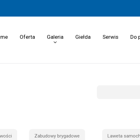
ome
Oferta
Galeria
Giełda
Serwis
Do 
wości
Zabudowy brygadowe
Laweta samoc