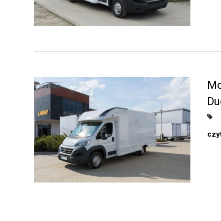
Mo
Du
czyt