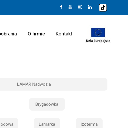
pobrania
O firmie
Kontakt
LAMAR Nadwozia
Brygadówka
hodowa
Lamarka
Izoterma