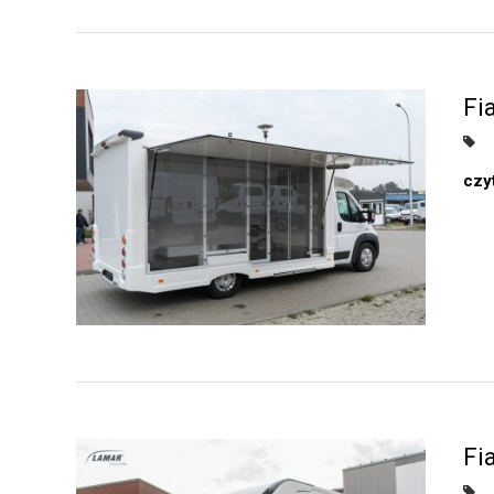
Fi
czyt
Fi