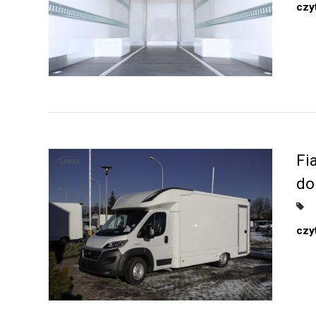
czyt
Fi
do
czyt