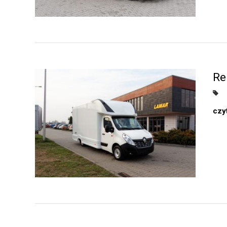
Re
czyt