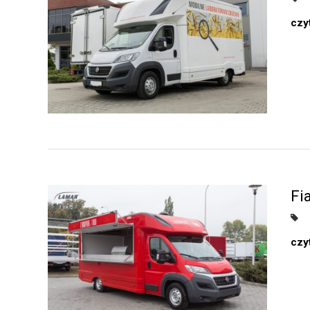
czyt
Fi
czyt