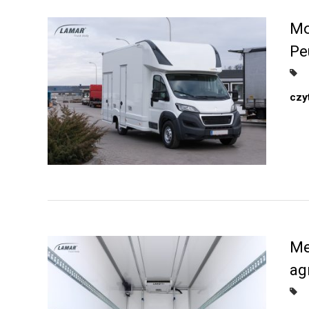
Mo
Pe
czyt
Me
ag