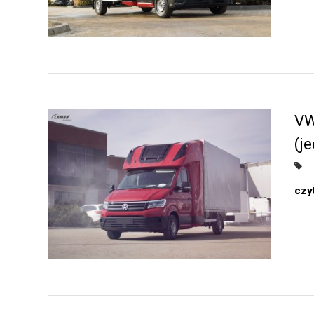
VW
(j
czyt