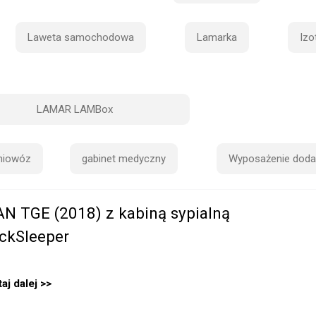
Laweta samochodowa
Lamarka
Izo
LAMAR LAMBox
niowóz
gabinet medyczny
Wyposażenie dod
N TGE (2018) z kabiną sypialną
ckSleeper
aj dalej