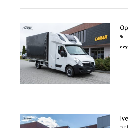
Op
czyt
Iv
za