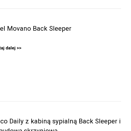
el Movano Back Sleeper
aj dalej
eco Daily z kabiną sypialną Back Sleeper i
budową skrzyniową