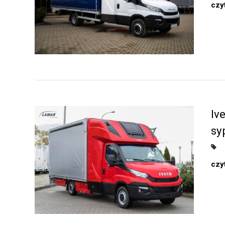
czyt
Iv
sy
czyt