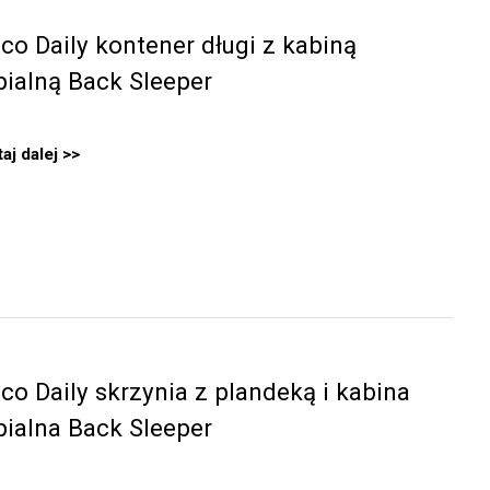
eco Daily kontener długi z kabiną
pialną Back Sleeper
aj dalej
eco Daily skrzynia z plandeką i kabina
pialna Back Sleeper