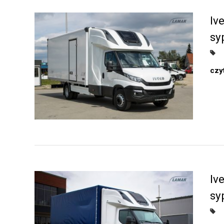
Iv
sy
czyt
Iv
sy