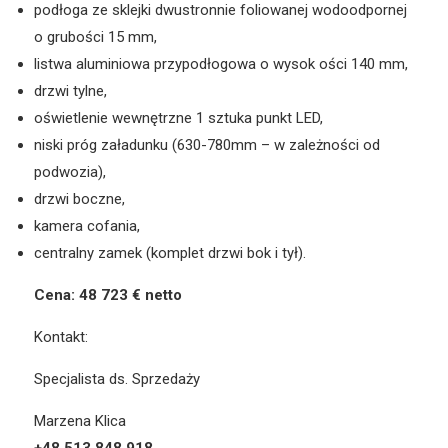
podłoga ze sklejki dwustronnie foliowanej wodoodpornej
o grubości 15 mm,
listwa aluminiowa przypodłogowa o wysok ości 140 mm,
drzwi tylne,
oświetlenie wewnętrzne 1 sztuka punkt LED,
niski próg załadunku (630-780mm – w zależności od
podwozia),
drzwi boczne,
kamera cofania,
centralny zamek (komplet drzwi bok i tył).
Cena: 48 723 € netto
Kontakt:
Specjalista ds. Sprzedaży
Marzena Klica