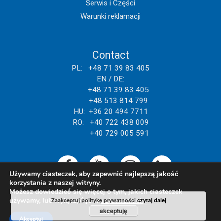
Serwis i Części
Warunki reklamacji
Contact
PL: +48 71 39 83 405
EN / DE:
+48 71 39 83 405
+48 513 814 799
HU: +36 20 494 7711
RO: +40 722 438 009
+40 729 005 591
Używamy ciasteczek, aby zapewnić najlepszą jakość
korzystania z naszej witryny.
Możesz dowiedzieć się więcej o tym, jakich ciasteczek
używamy, lub wyłączyć je w
ustawieniach
.
Zaakceptuj politykę prywatności
czytaj dalej
akceptuję
Akceptuj