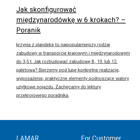
Jak skonfigurować
międzynarodówkę w 6 krokach? –
Poranik
krzynia z plandeką to najpopularniejszy rodzaj
zabudowy w transporcie krajowym i międzynarodowym
do 3,5 t. Jak rozbudować zabudowę 8., 10. lub 12.
paletową? Bierzemy pod lupę konkretne realizacje,
wyposażenie, praktyczne elementy podnoszące walory
użytkowe pojazdu. Zachęcamy do lektury
przekrojowego poradnika.
LAMAR
For Customer