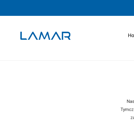
H
Nas
Tymcza
z