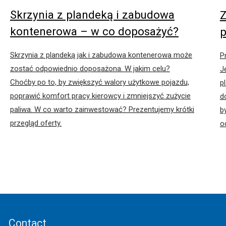
Skrzynia z plandeką i zabudowa
Z
kontenerowa – w co doposażyć?
p
Skrzynia z plandeką jak i zabudowa kontenerowa może
P
zostać odpowiednio doposażona. W jakim celu?
J
Choćby po to, by zwiększyć walory użytkowe pojazdu,
p
poprawić komfort pracy kierowcy i zmniejszyć zużycie
d
paliwa. W co warto zainwestować? Prezentujemy krótki
b
przegląd oferty.
o
Contact