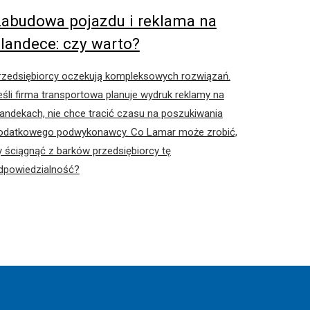
abudowa pojazdu i reklama na
landece: czy warto?
rzedsiębiorcy oczekują kompleksowych rozwiązań.
eśli firma transportowa planuje wydruk reklamy na
landekach, nie chce tracić czasu na poszukiwania
odatkowego podwykonawcy. Co Lamar może zrobić,
y ściągnąć z barków przedsiębiorcy tę
dpowiedzialność?