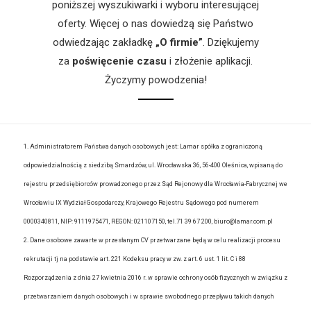
poniższej wyszukiwarki i wyboru interesującej
oferty. Więcej o nas dowiedzą się Państwo
odwiedzając zakładkę
„O firmie”
. Dziękujemy
za
poświęcenie czasu
i złożenie aplikacji.
Życzymy powodzenia!
1. Administratorem Państwa danych osobowych jest: Lamar spółka z ograniczoną
odpowiedzialnością z siedzibą Smardzów, ul. Wrocławska 36, 56-400 Oleśnica, wpisaną do
rejestru przedsiębiorców prowadzonego przez Sąd Rejonowy dla Wrocławia-Fabrycznej we
Wrocławiu IX Wydział Gospodarczy, Krajowego Rejestru Sądowego pod numerem
0000340811, NIP: 9111975471, REGON: 021107150, tel.71 39 67 200, biuro@lamar.com.pl
2. Dane osobowe zawarte w przesłanym CV przetwarzane będą w celu realizacji procesu
rekrutacji tj na podstawie art. 221 Kodeksu pracy w zw. z art. 6 ust. 1 lit. C i 88
Rozporządzenia z dnia 27 kwietnia 2016 r. w sprawie ochrony osób fizycznych w związku z
przetwarzaniem danych osobowych i w sprawie swobodnego przepływu takich danych