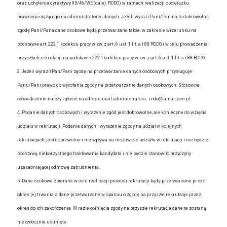
oraz uchylenia dyrektywy 95/46/WE (dalej: RODO) w ramach realizacji obowiązku
prawnego ciążącego na administratorze danych. Jeżeli wyrazi Pani/Pan na to dobrowolną
zgodę Pani/Pana dane osobowe będą przetwarzane także: w zakresie wizerunku na
podstawie art. 222 1 kodeksu pracy w zw. z art. 6 ust. 1 lit. a i 88 RODO i w celu prowadzenia
przyszłych rekrutacji na podstawie 222 1kodeksu pracy w zw. z art. 6 ust. 1 lit. a i 88 RODO.
3. Jeżeli wyraził Pan/Pani zgodę na przetwarzanie danych osobowych przysługuje
Panu/Pani prawo do wycofania zgody na przetwarzanie danych osobowych. Stosowne
oświadczenie należy zgłosić na adres e-mail administratora : rodo@lamar.com.pl
4. Podanie danych osobowych i wyrażenie zgód jest dobrowolne, ale konieczne do wzięcia
udziału w rekrutacji. Podanie danych i wyrażenie zgody na udział w kolejnych
rekrutacjach, jest dobrowolne i nie wpływa na możliwość udziału w rekrutacji i nie będzie
podstawą niekorzystnego traktowania kandydata i nie będzie stanowiło przyczyny
uzasadniającej odmowę zatrudnienia.
5. Dane osobowe zbierane w celu realizacji procesu rekrutacji będą przetwarzane przez
okres jej trwania, a dane przetwarzane w oparciu o zgodę na przyszłe rekrutacje przez
okres do ich zakończenia. W razie cofnięcia zgody na przyszłe rekrutacje dane te zostaną
niezwłocznie usunięte.