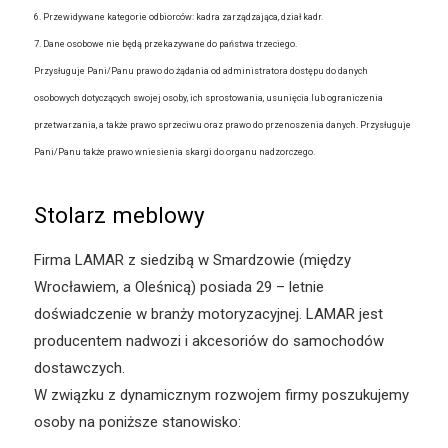
6. Przewidywane kategorie odbiorców: kadra zarządzająca, dział kadr.
7. Dane osobowe nie będą przekazywane do państwa trzeciego.
Przysługuje Pani/Panu prawo do żądania od administratora dostępu do danych
osobowych dotyczących swojej osoby, ich sprostowania, usunięcia lub ograniczenia
przetwarzania, a także prawo sprzeciwu oraz prawo do przenoszenia danych. Przysługuje
Pani/Panu także prawo wniesienia skargi do organu nadzorczego.
Stolarz meblowy
Firma LAMAR z siedzibą w Smardzowie (między
Wrocławiem, a Oleśnicą) posiada 29 – letnie
doświadczenie w branży motoryzacyjnej. LAMAR jest
producentem nadwozi i akcesoriów do samochodów
dostawczych.
W związku z dynamicznym rozwojem firmy poszukujemy
osoby na poniższe stanowisko: