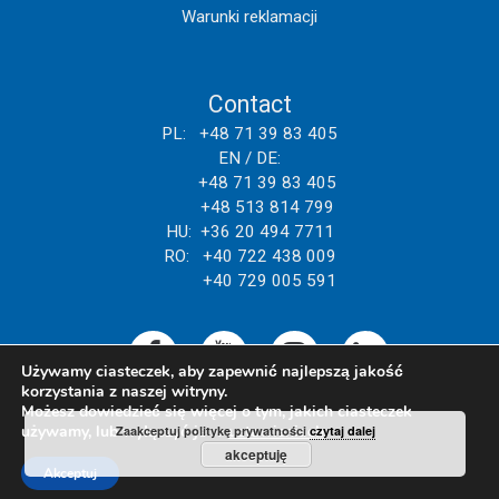
Warunki reklamacji
Contact
PL: +48 71 39 83 405
EN / DE:
+48 71 39 83 405
+48 513 814 799
HU: +36 20 494 7711
RO: +40 722 438 009
+40 729 005 591
Używamy ciasteczek, aby zapewnić najlepszą jakość
korzystania z naszej witryny.
Możesz dowiedzieć się więcej o tym, jakich ciasteczek
używamy, lub wyłączyć je w
ustawieniach
.
Zaakceptuj politykę prywatności
czytaj dalej
akceptuję
Akceptuj