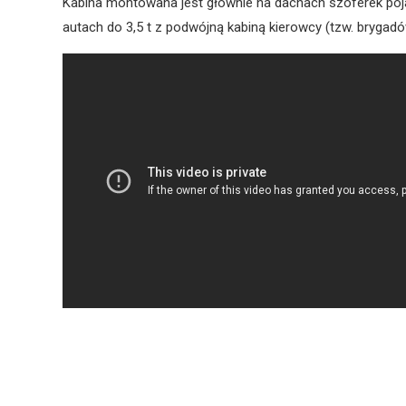
Kabina montowana jest głównie na dachach szoferek pojaz
autach do 3,5 t z podwójną kabiną kierowcy (tzw. brygadó