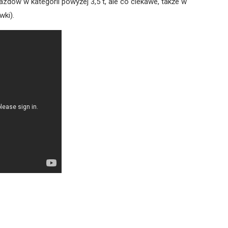
dów w kategorii powyżej 3,5 t, ale co ciekawe, także w
wki).