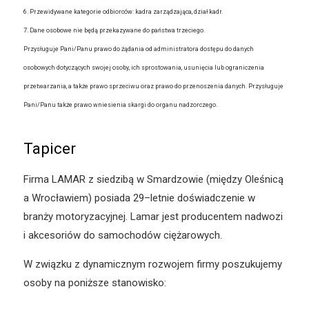
6. Przewidywane kategorie odbiorców: kadra zarządzająca, dział kadr.
7. Dane osobowe nie będą przekazywane do państwa trzeciego.
Przysługuje Pani/Panu prawo do żądania od administratora dostępu do danych
osobowych dotyczących swojej osoby, ich sprostowania, usunięcia lub ograniczenia
przetwarzania, a także prawo sprzeciwu oraz prawo do przenoszenia danych. Przysługuje
Pani/Panu także prawo wniesienia skargi do organu nadzorczego.
Tapicer
Firma LAMAR z siedzibą w Smardzowie (między Oleśnicą
a Wrocławiem) posiada 29–letnie doświadczenie w
branży motoryzacyjnej. Lamar jest producentem nadwozi
i akcesoriów do samochodów ciężarowych.
W związku z dynamicznym rozwojem firmy poszukujemy
osoby na poniższe stanowisko: