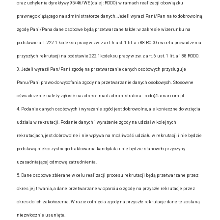
oraz uchylenia dyrektywy 95/46/WE (dalej: RODO) w ramach realizacji obowiązku
prawnego ciążącego na administratorze danych. Jeżeli wyrazi Pani/Pan na to dobrowolną
zgodę Pani/Pana dane osobowe będą przetwarzane także: w zakresie wizerunku na
podstawie art. 222 1 kodeksu pracy w zw. z art. 6 ust. 1 lit. a i 88 RODO i w celu prowadzenia
przyszłych rekrutacji na podstawie 222 1kodeksu pracy w zw. z art. 6 ust. 1 lit. a i 88 RODO.
3. Jeżeli wyraził Pan/Pani zgodę na przetwarzanie danych osobowych przysługuje
Panu/Pani prawo do wycofania zgody na przetwarzanie danych osobowych. Stosowne
oświadczenie należy zgłosić na adres e-mail administratora : rodo@lamar.com.pl
4. Podanie danych osobowych i wyrażenie zgód jest dobrowolne, ale konieczne do wzięcia
udziału w rekrutacji. Podanie danych i wyrażenie zgody na udział w kolejnych
rekrutacjach, jest dobrowolne i nie wpływa na możliwość udziału w rekrutacji i nie będzie
podstawą niekorzystnego traktowania kandydata i nie będzie stanowiło przyczyny
uzasadniającej odmowę zatrudnienia.
5. Dane osobowe zbierane w celu realizacji procesu rekrutacji będą przetwarzane przez
okres jej trwania, a dane przetwarzane w oparciu o zgodę na przyszłe rekrutacje przez
okres do ich zakończenia. W razie cofnięcia zgody na przyszłe rekrutacje dane te zostaną
niezwłocznie usunięte.