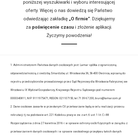
poniższej wyszukiwarki i wyboru interesującej
oferty. Więcej o nas dowiedzą się Państwo
odwiedzając zakładkę
„O firmie”
. Dziękujemy
za
poświęcenie czasu
i złożenie aplikacji.
Życzymy powodzenia!
1. Administratorem Państwa danych osobowych jest: Lamar spółka z ograniczoną
odpowiedzialnością z siedzibą Smardzów, ul. Wrocławska 36, 56-400 Oleśnica, wpisaną do
rejestru przedsiębiorców prowadzonego przez Sąd Rejonowy dla Wrocławia-Fabrycznej we
Wrocławiu IX Wydział Gospodarczy, Krajowego Rejestru Sądowego pod numerem
0000340811, NIP: 9111975471, REGON: 021107150, tel.71 39 67 200, biuro@lamar.com.pl
2. Dane osobowe zawarte w przesłanym CV przetwarzane będą w celu realizacji procesu
rekrutacji tj na podstawie art. 221 Kodeksu pracy w zw. z art. 6 ust. 1 lit. C i 88
Rozporządzenia z dnia 27 kwietnia 2016 r. w sprawie ochrony osób fizycznych w związku z
przetwarzaniem danych osobowych i w sprawie swobodnego przepływu takich danych