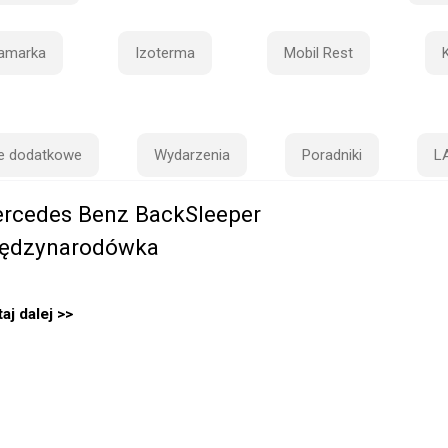
amarka
Izoterma
Mobil Rest
e dodatkowe
Wydarzenia
Poradniki
L
rcedes Benz BackSleeper
ędzynarodówka
aj dalej