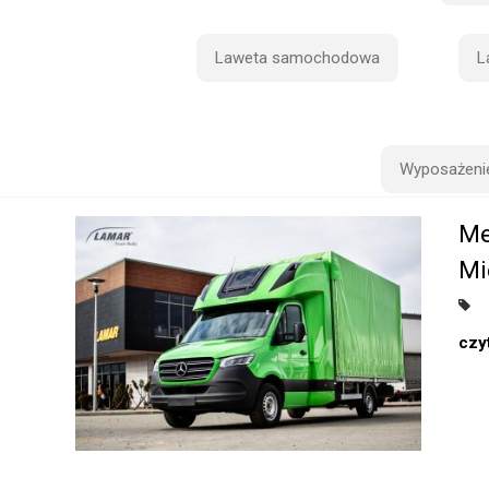
Laweta samochodowa
L
Wyposażeni
Me
Mi
czyt