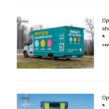
Op
sh
czyt
Op