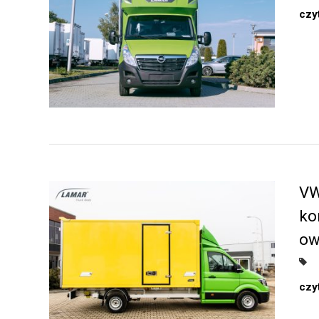
czyt
VW
ko
ow
czyt