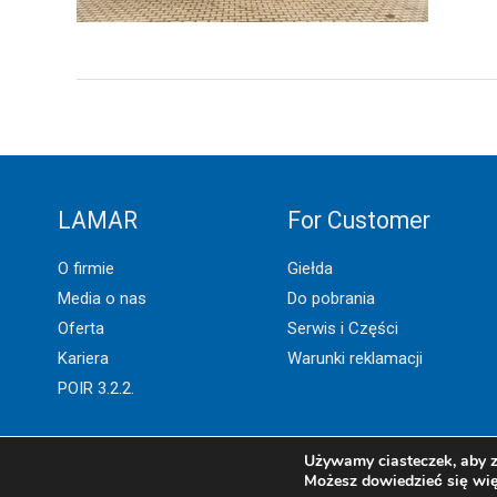
LAMAR
For Customer
O firmie
Giełda
Media o nas
Do pobrania
Oferta
Serwis i Części
Kariera
Warunki reklamacji
POIR 3.2.2.
Używamy ciasteczek, aby z
Możesz dowiedzieć się wię