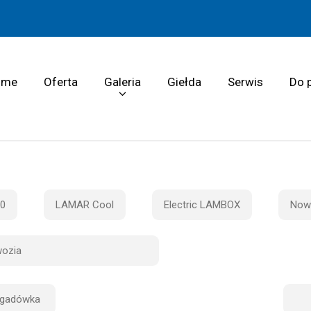
ome
Oferta
Galeria
Giełda
Serwis
Do 
0
LAMAR Cool
Electric LAMBOX
Now
ozia
ygadówka