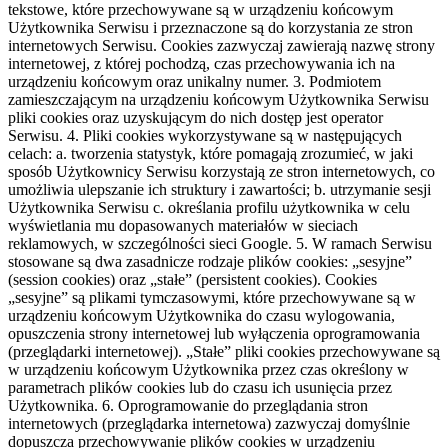
tekstowe, które przechowywane są w urządzeniu końcowym
Użytkownika Serwisu i przeznaczone są do korzystania ze stron
internetowych Serwisu. Cookies zazwyczaj zawierają nazwę strony
internetowej, z której pochodzą, czas przechowywania ich na
urządzeniu końcowym oraz unikalny numer. 3. Podmiotem
zamieszczającym na urządzeniu końcowym Użytkownika Serwisu
pliki cookies oraz uzyskującym do nich dostęp jest operator
Serwisu. 4. Pliki cookies wykorzystywane są w następujących
celach: a. tworzenia statystyk, które pomagają zrozumieć, w jaki
sposób Użytkownicy Serwisu korzystają ze stron internetowych, co
umożliwia ulepszanie ich struktury i zawartości; b. utrzymanie sesji
Użytkownika Serwisu c. określania profilu użytkownika w celu
wyświetlania mu dopasowanych materiałów w sieciach
reklamowych, w szczególności sieci Google. 5. W ramach Serwisu
stosowane są dwa zasadnicze rodzaje plików cookies: „sesyjne”
(session cookies) oraz „stałe” (persistent cookies). Cookies
„sesyjne” są plikami tymczasowymi, które przechowywane są w
urządzeniu końcowym Użytkownika do czasu wylogowania,
opuszczenia strony internetowej lub wyłączenia oprogramowania
(przeglądarki internetowej). „Stałe” pliki cookies przechowywane są
w urządzeniu końcowym Użytkownika przez czas określony w
parametrach plików cookies lub do czasu ich usunięcia przez
Użytkownika. 6. Oprogramowanie do przeglądania stron
internetowych (przeglądarka internetowa) zazwyczaj domyślnie
dopuszcza przechowywanie plików cookies w urządzeniu