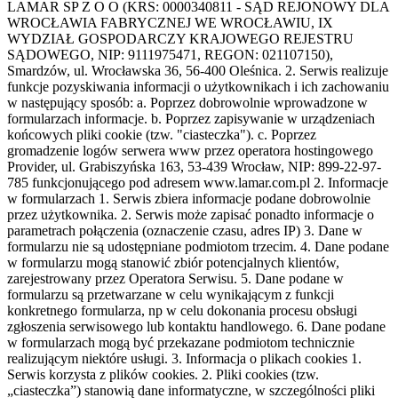
LAMAR SP Z O O (KRS: 0000340811 - SĄD REJONOWY DLA
WROCŁAWIA FABRYCZNEJ WE WROCŁAWIU, IX
WYDZIAŁ GOSPODARCZY KRAJOWEGO REJESTRU
SĄDOWEGO, NIP: 9111975471, REGON: 021107150),
Smardzów, ul. Wrocławska 36, 56-400 Oleśnica. 2. Serwis realizuje
funkcje pozyskiwania informacji o użytkownikach i ich zachowaniu
w następujący sposób: a. Poprzez dobrowolnie wprowadzone w
formularzach informacje. b. Poprzez zapisywanie w urządzeniach
końcowych pliki cookie (tzw. "ciasteczka"). c. Poprzez
gromadzenie logów serwera www przez operatora hostingowego
Provider, ul. Grabiszyńska 163, 53-439 Wrocław, NIP: 899-22-97-
785 funkcjonującego pod adresem www.lamar.com.pl 2. Informacje
w formularzach 1. Serwis zbiera informacje podane dobrowolnie
przez użytkownika. 2. Serwis może zapisać ponadto informacje o
parametrach połączenia (oznaczenie czasu, adres IP) 3. Dane w
formularzu nie są udostępniane podmiotom trzecim. 4. Dane podane
w formularzu mogą stanowić zbiór potencjalnych klientów,
zarejestrowany przez Operatora Serwisu. 5. Dane podane w
formularzu są przetwarzane w celu wynikającym z funkcji
konkretnego formularza, np w celu dokonania procesu obsługi
zgłoszenia serwisowego lub kontaktu handlowego. 6. Dane podane
w formularzach mogą być przekazane podmiotom technicznie
realizującym niektóre usługi. 3. Informacja o plikach cookies 1.
Serwis korzysta z plików cookies. 2. Pliki cookies (tzw.
„ciasteczka”) stanowią dane informatyczne, w szczególności pliki