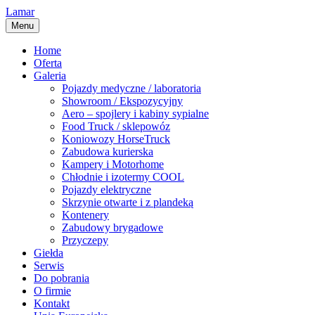
Lamar
Menu
Home
Oferta
Galeria
Pojazdy medyczne / laboratoria
Showroom / Ekspozycyjny
Aero – spojlery i kabiny sypialne
Food Truck / sklepowóz
Koniowozy HorseTruck
Zabudowa kurierska
Kampery i Motorhome
Chłodnie i izotermy COOL
Pojazdy elektryczne
Skrzynie otwarte i z plandeką
Kontenery
Zabudowy brygadowe
Przyczepy
Giełda
Serwis
Do pobrania
O firmie
Kontakt