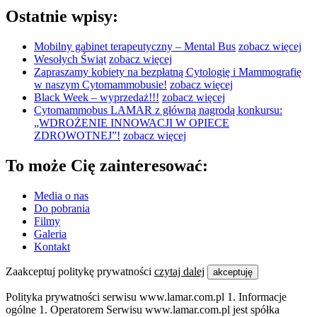
Ostatnie wpisy:
Mobilny gabinet terapeutyczny – Mental Bus
zobacz więcej
Wesołych Świąt
zobacz więcej
Zapraszamy kobiety na bezpłatną Cytologię i Mammografię
w naszym Cytomammobusie!
zobacz więcej
Black Week – wyprzedaż!!!
zobacz więcej
Cytomammobus LAMAR z główną nagrodą konkursu:
„WDROŻENIE INNOWACJI W OPIECE
ZDROWOTNEJ”!
zobacz więcej
To może Cię zainteresować:
Media o nas
Do pobrania
Filmy
Galeria
Kontakt
Zaakceptuj politykę prywatności
czytaj dalej
akceptuję
Polityka prywatności serwisu www.lamar.com.pl 1. Informacje
ogólne 1. Operatorem Serwisu www.lamar.com.pl jest spółka