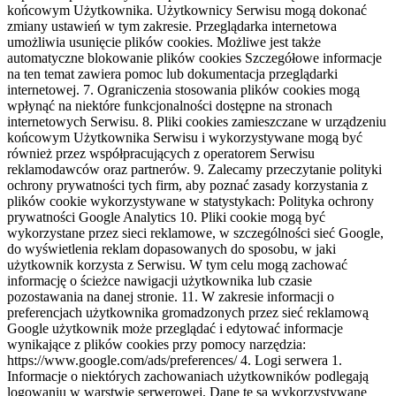
końcowym Użytkownika. Użytkownicy Serwisu mogą dokonać
zmiany ustawień w tym zakresie. Przeglądarka internetowa
umożliwia usunięcie plików cookies. Możliwe jest także
automatyczne blokowanie plików cookies Szczegółowe informacje
na ten temat zawiera pomoc lub dokumentacja przeglądarki
internetowej. 7. Ograniczenia stosowania plików cookies mogą
wpłynąć na niektóre funkcjonalności dostępne na stronach
internetowych Serwisu. 8. Pliki cookies zamieszczane w urządzeniu
końcowym Użytkownika Serwisu i wykorzystywane mogą być
również przez współpracujących z operatorem Serwisu
reklamodawców oraz partnerów. 9. Zalecamy przeczytanie polityki
ochrony prywatności tych firm, aby poznać zasady korzystania z
plików cookie wykorzystywane w statystykach: Polityka ochrony
prywatności Google Analytics 10. Pliki cookie mogą być
wykorzystane przez sieci reklamowe, w szczególności sieć Google,
do wyświetlenia reklam dopasowanych do sposobu, w jaki
użytkownik korzysta z Serwisu. W tym celu mogą zachować
informację o ścieżce nawigacji użytkownika lub czasie
pozostawania na danej stronie. 11. W zakresie informacji o
preferencjach użytkownika gromadzonych przez sieć reklamową
Google użytkownik może przeglądać i edytować informacje
wynikające z plików cookies przy pomocy narzędzia:
https://www.google.com/ads/preferences/ 4. Logi serwera 1.
Informacje o niektórych zachowaniach użytkowników podlegają
logowaniu w warstwie serwerowej. Dane te są wykorzystywane