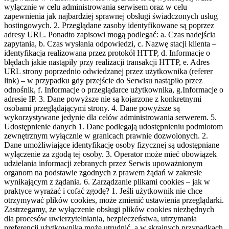
wyłącznie w celu administrowania serwisem oraz w celu
zapewnienia jak najbardziej sprawnej obsługi świadczonych usług
hostingowych. 2. Przeglądane zasoby identyfikowane są poprzez
adresy URL. Ponadto zapisowi mogą podlegać: a. Czas nadejścia
zapytania, b. Czas wysłania odpowiedzi, c. Nazwę stacji klienta –
identyfikacja realizowana przez protokół HTTP, d. Informacje o
błędach jakie nastąpiły przy realizacji transakcji HTTP, e. Adres
URL strony poprzednio odwiedzanej przez użytkownika (referer
link) – w przypadku gdy przejście do Serwisu nastąpiło przez
odnośnik, f. Informacje o przeglądarce użytkownika, g.Informacje o
adresie IP. 3. Dane powyższe nie są kojarzone z konkretnymi
osobami przeglądającymi strony. 4. Dane powyższe są
wykorzystywane jedynie dla celów administrowania serwerem. 5.
Udostępnienie danych 1. Dane podlegają udostępnieniu podmiotom
zewnętrznym wyłącznie w granicach prawnie dozwolonych. 2.
Dane umożliwiające identyfikację osoby fizycznej są udostępniane
wyłączenie za zgodą tej osoby. 3. Operator może mieć obowiązek
udzielania informacji zebranych przez Serwis upoważnionym
organom na podstawie zgodnych z prawem żądań w zakresie
wynikającym z żądania. 6. Zarządzanie plikami cookies – jak w
praktyce wyrażać i cofać zgodę? 1. Jeśli użytkownik nie chce
otrzymywać plików cookies, może zmienić ustawienia przeglądarki.
Zastrzegamy, że wyłączenie obsługi plików cookies niezbędnych
dla procesów uwierzytelniania, bezpieczeństwa, utrzymania
preferencji użytkownika może utrudnić, a w skrajnych przypadkach